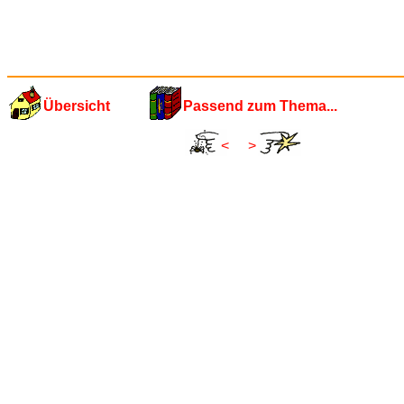
Übersicht
Passend zum Thema...
<
>