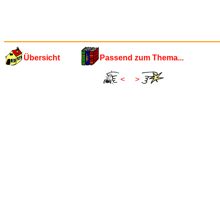
Übersicht
Passend zum Thema...
<
>