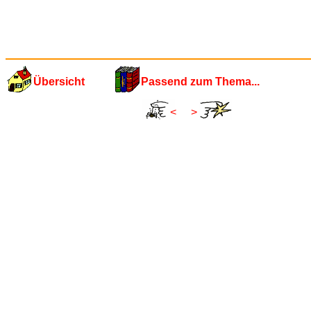
Übersicht
Passend zum Thema...
<
>