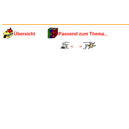
Übersicht
Passend zum Thema...
<
>