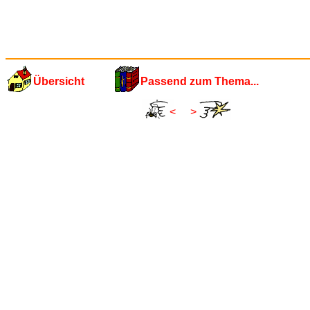
Übersicht
Passend zum Thema...
<
>