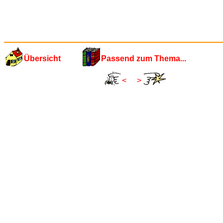
Übersicht
Passend zum Thema...
<
>