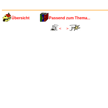
Übersicht
Passend zum Thema...
<
>