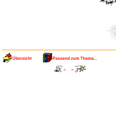
Übersicht
Passend zum Thema...
<
>