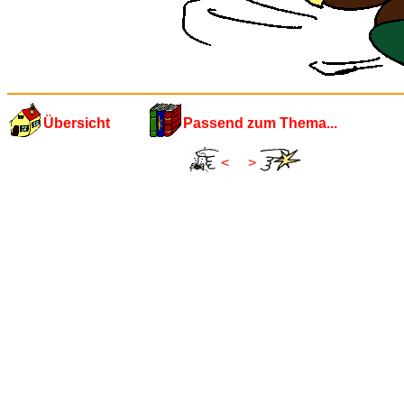
Übersicht
Passend zum Thema...
<
>