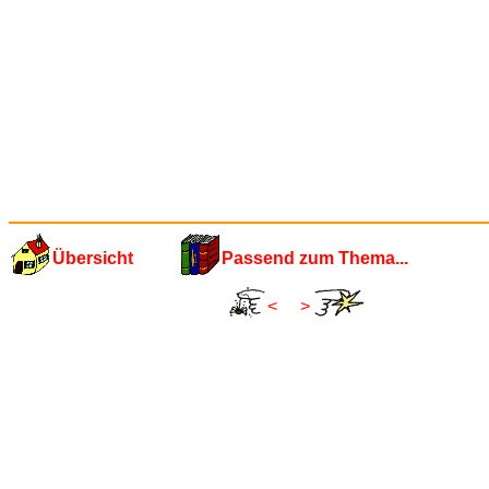
Übersicht
Passend zum Thema...
<
>