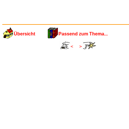
Übersicht
Passend zum Thema...
<
>