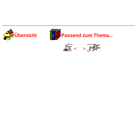
Übersicht
Passend zum Thema...
<
>