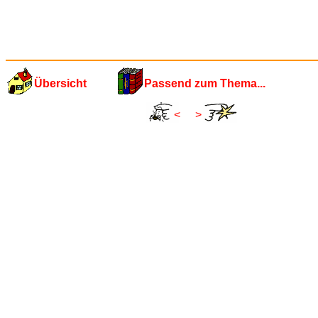
Übersicht
Passend zum Thema...
<
>