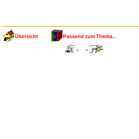
Übersicht
Passend zum Thema...
<
>