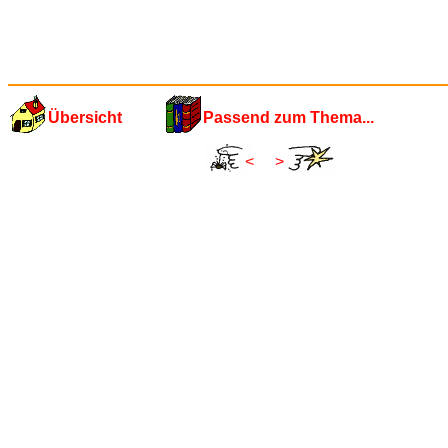
Übersicht
Passend zum Thema...
<
>