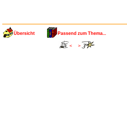
Übersicht
Passend zum Thema...
<
>