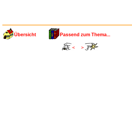
Übersicht
Passend zum Thema...
<
>