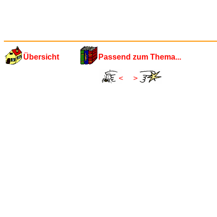
Übersicht
Passend zum Thema...
<
>