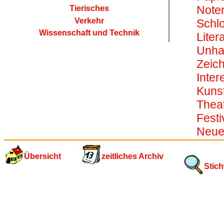
Noten
Tierisches
Verkehr
Schl
Wissenschaft und Technik
Litera
Unha
Zeic
Inter
Kuns
Theat
Festi
Neue
Übersicht
zeitliches Archiv
Stich