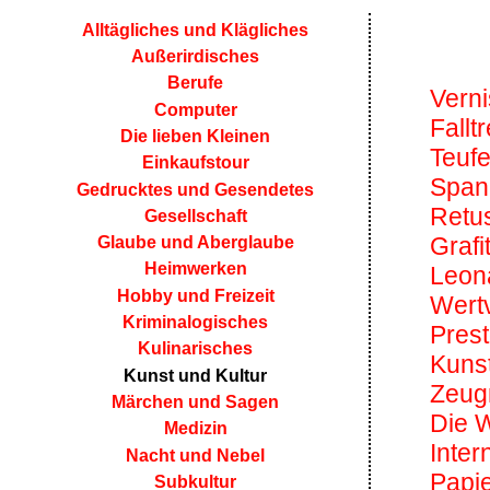
Alltägliches und Klägliches
Außerirdisches
Berufe
Vern
Computer
Falltr
Die lieben Kleinen
Teuf
Einkaufstour
Span
Gedrucktes und Gesendetes
Retu
Gesellschaft
Grafit
Glaube und Aberglaube
Heimwerken
Leon
Hobby und Freizeit
Wert
Kriminalogisches
Pres
Kulinarisches
Kuns
Kunst und Kultur
Zeug
Märchen und Sagen
Die W
Medizin
Inter
Nacht und Nebel
Papi
Subkultur