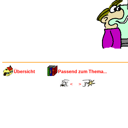
Übersicht
Passend zum Thema...
<
>