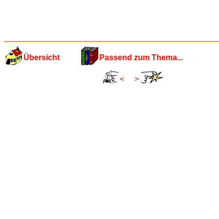
Übersicht
Passend zum Thema...
<
>