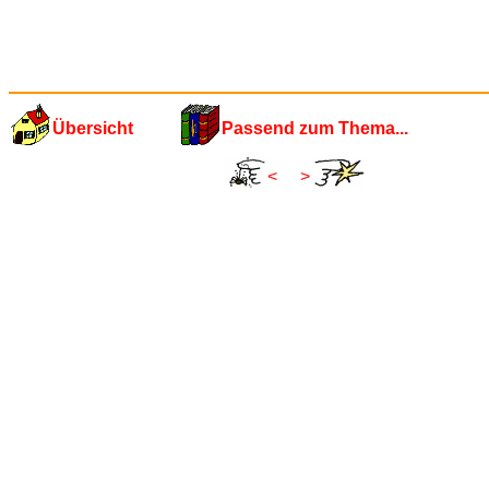
Übersicht
Passend zum Thema...
<
>