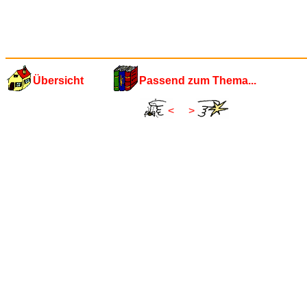
Übersicht
Passend zum Thema...
<
>