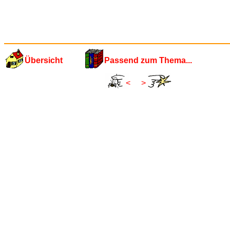
Übersicht
Passend zum Thema...
<
>