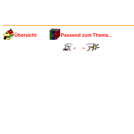
Übersicht
Passend zum Thema...
<
>