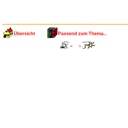
Übersicht
Passend zum Thema...
<
>