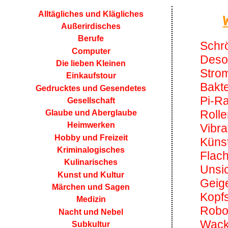
Alltägliches und Klägliches
Außerirdisches
Berufe
Schr
Computer
Deso
Die lieben Kleinen
Stro
Einkaufstour
Bakte
Gedrucktes und Gesendetes
Pi-R
Gesellschaft
Rolle
Glaube und Aberglaube
Heimwerken
Vibra
Hobby und Freizeit
Künst
Kriminalogisches
Flac
Kulinarisches
Unsi
Kunst und Kultur
Geig
Märchen und Sagen
Kopf
Medizin
Robo
Nacht und Nebel
Wack
Subkultur