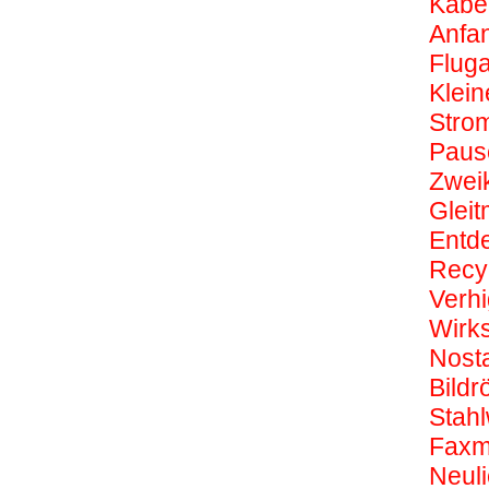
Kabe
Anfa
Flug
Klein
Strom
Pause
Zwei
Gleitm
Entd
Recy
Verhi
Wirk
Nost
Bildr
Stahl
Faxm
Neuli