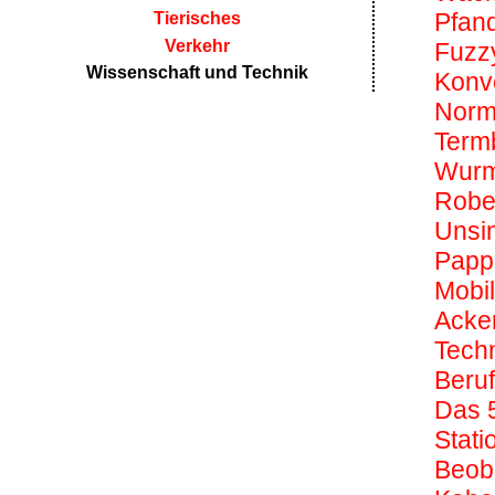
Pfan
Tierisches
Verkehr
Fuzz
Wissenschaft und Technik
Konve
Norma
Term
Wurm
Rober
Unsi
Papp
Mobil
Acke
Techn
Beruf
Das 
Stat
Beob