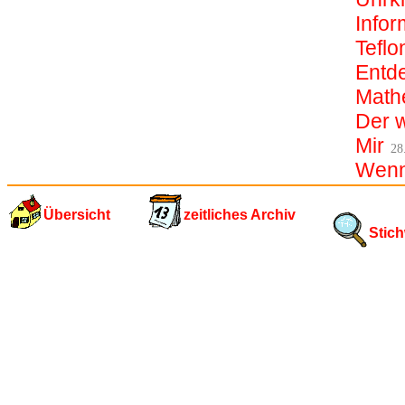
Infor
Teflo
Entd
Mathe
Der w
Mir
28
Wenn 
Übersicht
zeitliches Archiv
Stich