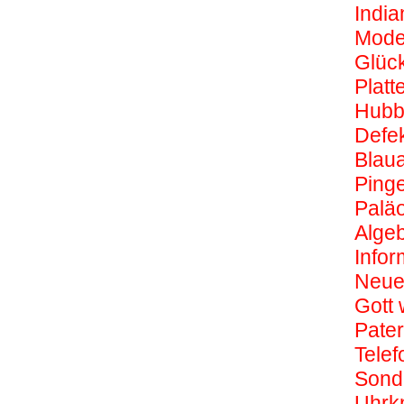
Indi
Mode
Glüc
Platt
Hubb
Defe
Blau
Pinge
Paläo
Algeb
Infor
Neue
Gott 
Pate
Telef
Sond
Uhrkn