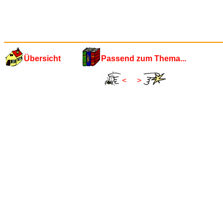
Übersicht
Passend zum Thema...
<
>