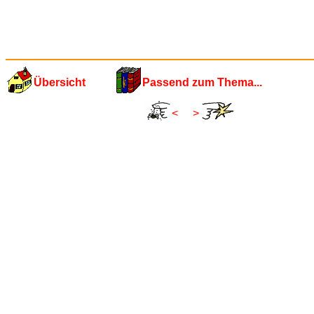
Übersicht
Passend zum Thema...
<
>