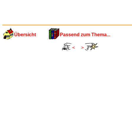
Übersicht
Passend zum Thema...
<
>