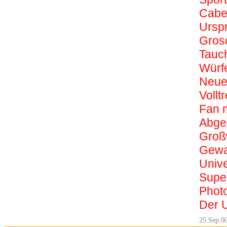
Cabe
Ursp
Gros
Tauc
Würf
Neue
Volltr
Fan 
Abge
Groß
Gewal
Univ
Supe
Phot
Der U
25.Sep.0