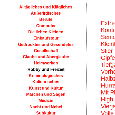
Alltägliches und Klägliches
Außerirdisches
Berufe
Extr
Computer
Kontr
Die lieben Kleinen
Seni
Einkaufstour
Klein
Gedrucktes und Gesendetes
Stier
Gesellschaft
Gipfe
Glaube und Aberglaube
Heimwerken
Tief
Hobby und Freizeit
Vorh
Kriminalogisches
Halbz
Kulinarisches
Hurr
Kunst und Kultur
Mit P
Märchen und Sagen
High
Medizin
Vierj
Nacht und Nebel
Volle
Subkultur