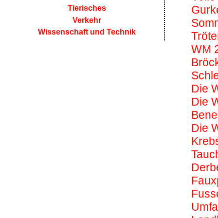
Gurk
Tierisches
Verkehr
Somme
Wissenschaft und Technik
Tröte
WM 
Bröc
Schl
Die W
Die W
Bene
Die W
Kreb
Tauch
Derb
Faux
Fusse
Umfa