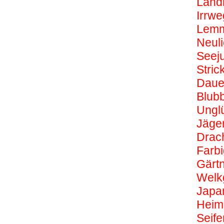
Land
Irrwe
Lemm
Neuli
Seej
Stric
Daue
Blub
Ungl
Jäger
Drac
Farbi
Gärtn
Welk
Japa
Heimc
Seif