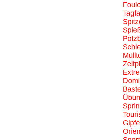
Foule
Tagfa
Spitz
Spie
Potzb
Schie
Müllt
Zeltp
Extr
Domi
Bast
Übun
Sprin
Touri
Gipfe
Orien
Sport