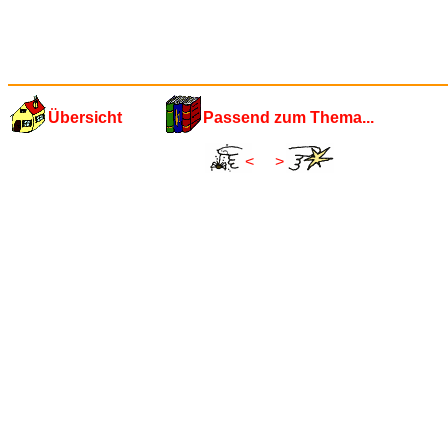
Übersicht
Passend zum Thema...
<
>