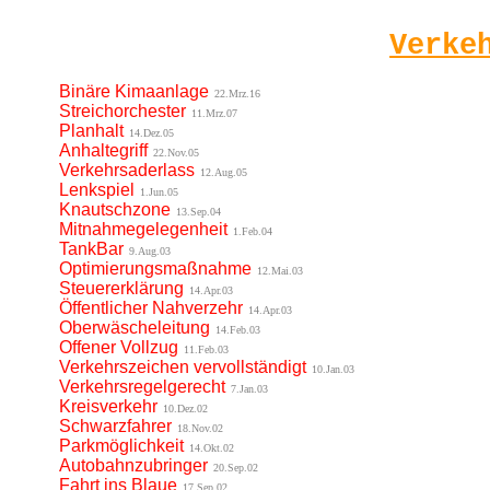
Verke
Binäre Kimaanlage
22.Mrz.16
Streichorchester
11.Mrz.07
Planhalt
14.Dez.05
Anhaltegriff
22.Nov.05
Verkehrsaderlass
12.Aug.05
Lenkspiel
1.Jun.05
Knautschzone
13.Sep.04
Mitnahmegelegenheit
1.Feb.04
TankBar
9.Aug.03
Optimierungsmaßnahme
12.Mai.03
Steuererklärung
14.Apr.03
Öffentlicher Nahverzehr
14.Apr.03
Oberwäscheleitung
14.Feb.03
Offener Vollzug
11.Feb.03
Verkehrszeichen vervollständigt
10.Jan.03
Verkehrsregelgerecht
7.Jan.03
Kreisverkehr
10.Dez.02
Schwarzfahrer
18.Nov.02
Parkmöglichkeit
14.Okt.02
Autobahnzubringer
20.Sep.02
Fahrt ins Blaue
17.Sep.02