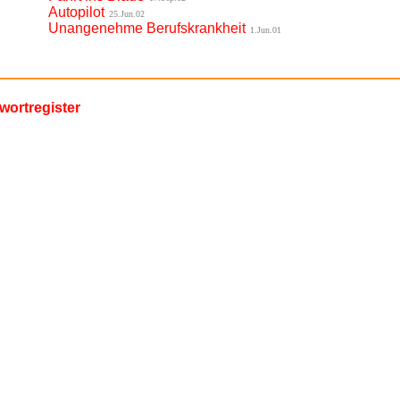
Autopilot
25.Jun.02
Unangenehme Berufskrankheit
1.Jun.01
wortregister