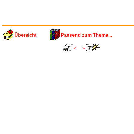
Übersicht
Passend zum Thema...
<
>