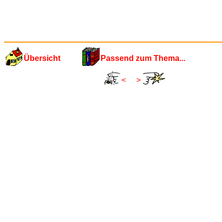
Übersicht
Passend zum Thema...
<
>