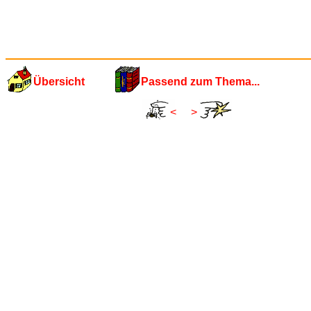
Übersicht
Passend zum Thema...
<
>