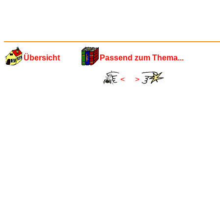
Übersicht
Passend zum Thema...
<
>