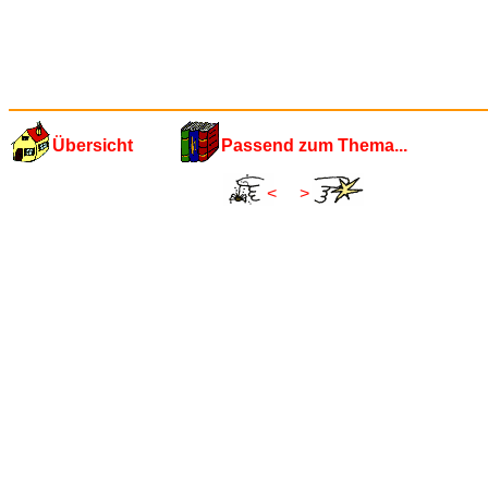
Übersicht
Passend zum Thema...
<
>