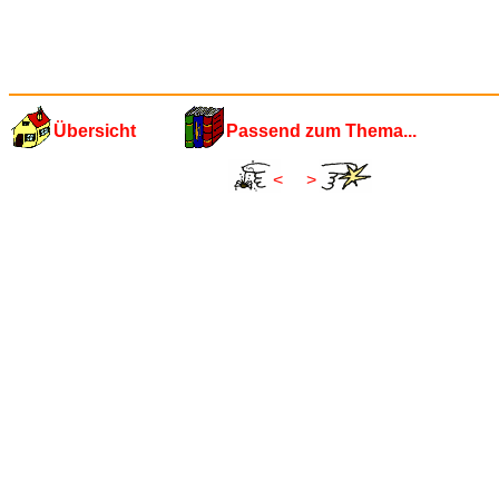
Übersicht
Passend zum Thema...
<
>