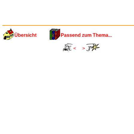
Übersicht
Passend zum Thema...
<
>