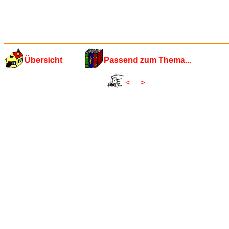
Übersicht
Passend zum Thema...
<
>