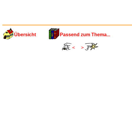
Übersicht
Passend zum Thema...
<
>