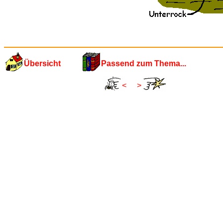
Übersicht
Passend zum Thema...
<
>