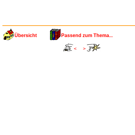
Übersicht
Passend zum Thema...
<
>