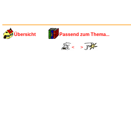
Übersicht
Passend zum Thema...
<
>