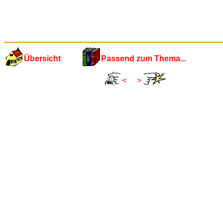
Übersicht
Passend zum Thema...
<
>