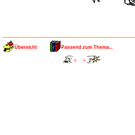
Übersicht
Passend zum Thema...
<
>