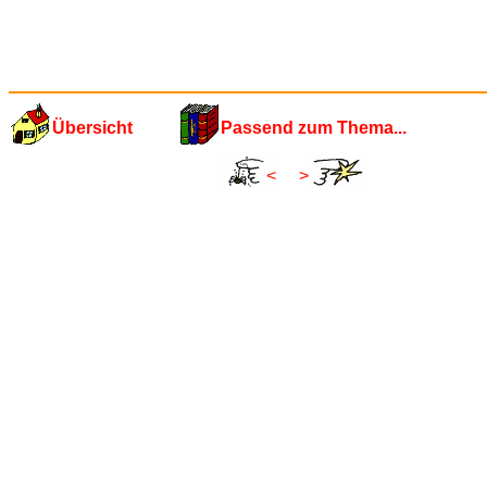
Übersicht
Passend zum Thema...
<
>