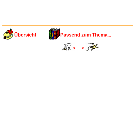
Übersicht
Passend zum Thema...
<
>