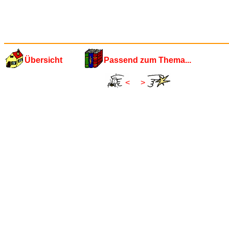
Übersicht
Passend zum Thema...
<
>